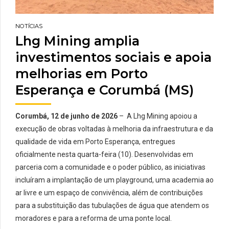
hectares em 2023 e já
frota da operação em
temos um
Corumbá está sendo
NOTÍCIAS
cronograma acordado
substituída por
Lhg Mining amplia
com […]
equipamentos
investimentos sociais e apoia
modernos e com
maior capacidade de
melhorias em Porto
produção futura
Esperança e Corumbá (MS)
Corumbá – A LHG
Mining em Corumbá
Corumbá
, 12 de junho de 2026
– A
Lhg
Mining
apoiou a
(MS) anuncia a
execução de obras voltadas à melhoria da infraestrutura e da
retomada imediata de
qualidade de vida em
Porto Esperança
, entregues
sua produção de
oficialmente nesta quarta-feira (10). Desenvolvidas em
manganês na mina
parceria com a comunidade e o poder público, as iniciativas
subterrânea de […]
incluíram a implantação de um playground, uma academia ao
ar livre e um espaço de convivência, além de contribuições
para a substituição das tubulações de água que atendem os
moradores e para a reforma de uma ponte local.