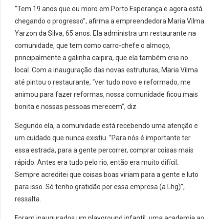
“Tem 19 anos que eu moro em
Porto Esperança
e agora está
chegando o progresso”, afirma a empreendedora Maria Vilma
Yarzon da Silva, 65 anos. Ela administra um restaurante na
comunidade, que tem como carro-chefe o almoço,
principalmente a galinha caipira, que ela também cria no
local. Com a inauguração das novas estruturas, Maria Vilma
até pintou o restaurante, “ver tudo novo e reformado, me
animou para fazer reformas, nossa comunidade ficou mais
bonita e nossas pessoas merecem”, diz.
Segundo ela, a comunidade está recebendo uma atenção e
um cuidado que nunca existiu. “Para nós é importante ter
essa estrada, para a gente percorrer, comprar coisas mais
rápido. Antes era tudo pelo rio, então era muito difícil.
Sempre acreditei que coisas boas viriam para a gente e luto
para isso. Só tenho gratidão por essa empresa (a
Lhg
)”,
ressalta.
Foram inaugurados um playground infantil, uma academia ao