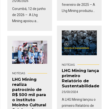
25/06/2026
fevereiro de 2025 – A
Corumbá, 12 de junho
Lhg Mining produziu
de 2026 – A Lhg
mais de 145 mil
Mining apoiou a
mudas e recuperou
execução de obras
100 mil m² de área
voltadas à melhoria da
durante o ano de 2024
infraestrutura e da
em Corumbá (MS). O
qualidade de vida em
espaço, que
Porto Esperança,
corresponde a
entregues
aproximadamente 10
oficialmente nesta
NOTÍCIAS
campos de futebol,
quarta-feira (10).
LHG Mining lança
recebeu o plantio de
NOTÍCIAS
primeiro
Desenvolvidas em
espécies nativas,
LHG Mining
Relatório de
parceria com a
contribuindo para a
realiza
Sustentabilidade
comunidade e o poder
patrocínio de
renovação do
25/03/2024
público, as iniciativas
R$ 500 mil para
ecossistema local. O
o Instituto
A LHG Mining lançou o
incluíram a
diretor de
Moinho Cultural
primeiro Relatório de
implantação de um
sustentabilidade da