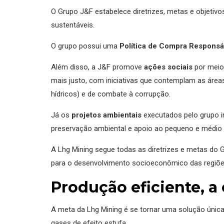
O Grupo J&F estabelece diretrizes, metas e objetiv
sustentáveis.
O grupo possui uma
Política de Compra Responsá
Além disso, a J&F promove
ações sociais
por meio
mais justo, com iniciativas que contemplam as área
hídricos) e de combate à corrupção.
Já os
projetos ambientais
executados pelo grupo i
preservação ambiental e apoio ao pequeno e médio a
A Lhg Mining segue todas as diretrizes e metas do 
para o desenvolvimento socioeconômico das regiõe
Produção eficiente, 
A meta da Lhg Mining é se tornar uma solução única 
gases de efeito estufa.