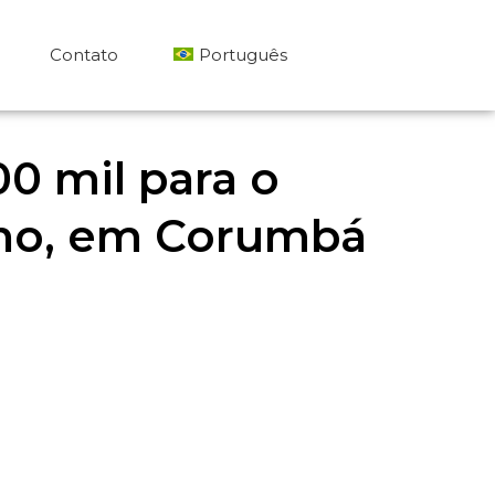
Contato
Português
繁體中文
00 mil para o
English
cano, em Corumbá
Español