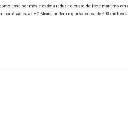
s como essa por mês e estima reduzir o custo do frete marítimo em
paralisadas, a LHG Mining poderá exportar cerca de 600 mil tone
s ganha reforço
LHG expa
 Mining em
Corumbá (MS