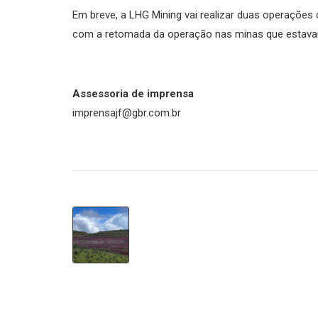
Em breve, a LHG Mining vai realizar duas operaçõe
com a retomada da operação nas minas que estavam 
Assessoria de imprensa
imprensajf@gbr.com.br
PREVIOUS
Recuperação de área
na operação da LHG
Corumbá (MS)