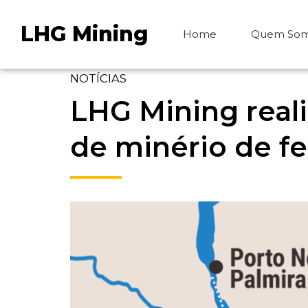
LHG Mining
Home
Quem So
NOTÍCIAS
LHG Mining real
de minério de f