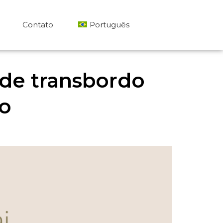
Contato
Português
繁體中文
 de transbordo
English
io
Español