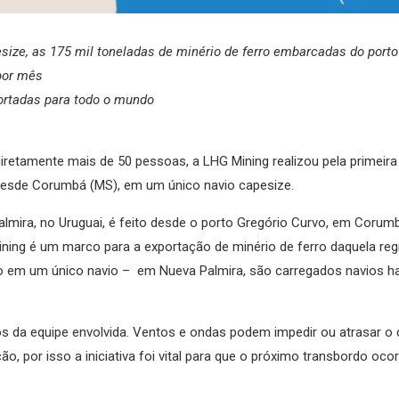
ze, as 175 mil toneladas de minério de ferro embarcadas do porto
por mês
ortadas para todo o mundo
 diretamente mais de 50 pessoas, a LHG Mining realizou pela primei
 desde Corumbá (MS), em um único navio capesize.
almira, no Uruguai, é feito desde o porto Gregório Curvo, em Corum
ining é um marco para a exportação de minério de ferro daquela reg
rio em um único navio – em Nueva Palmira, são carregados navios 
os da equipe envolvida. Ventos e ondas podem impedir ou atrasar o
, por isso a iniciativa foi vital para que o próximo transbordo oco