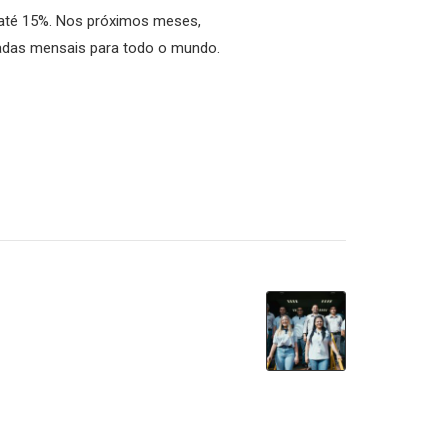
 até 15%. Nos próximos meses,
ladas mensais para todo o mundo.
NEXT
nde contratações em
) e recebe 600 novos
funcionários