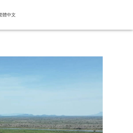
繁體中文
glish
rtuguês
pañol