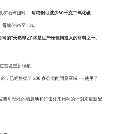
代铁矿石球团时
，
每吨钢可减少60千克二氧化碳
。
電爐佔6%至15%。
F公司的“天然球团”将是生产绿色钢投入的材料之一。
用於在雷區重新種植。
來，已經恢復了 200 多公頃的開發區域——使用了
蚀过程、建立吸引动物的栖息地和打击外来物种的计划来重新配