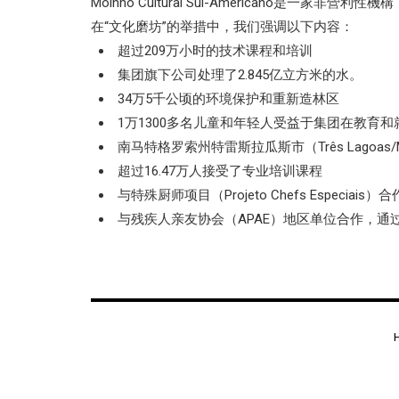
Moinho Cultural Sul-Americano是一
在“文化磨坊”的举措中，我们强调以下内容：
超过209万小时的技术课程和培训
集团旗下公司处理了2.845亿立方米的水。
34万5千公顷的环境保护和重新造林区
1万1300多名儿童和年轻人受益于集团在教育
南马特格罗索州特雷斯拉瓜斯市（Três Lagoa
超过16.47万人接受了专业培训课程
与特殊厨师项目（Projeto Chefs Espec
与残疾人亲友协会（APAE）地区单位合作，通