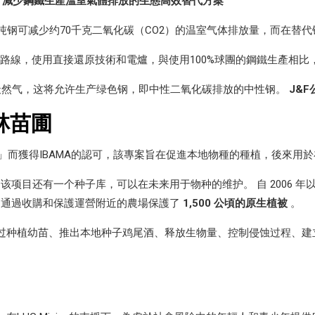
是
減少鋼鐵生產溫室氣體排放的生態高效替代方案
吨钢可减少约70千克二氧化碳（CO2）的温室气体排放量，而在替
產路線，使用直接還原技術和電爐，與使用100%球團的鋼鐵生產相比，
天然气，这将允许生产绿色钢，即中性二氧化碳排放的中性钢。
J&
林苗圃
「森林苗圃」而獲得IBAMA的認可，該專案旨在促進本地物種的種植，後來
该项目还有一个种子库，可以在未来用于物种的维护。 自 2006 年以
Mining 通過收購和保護運營附近的農場保護了
1,500 公頃的原生植被
。
restal）包括通过种植幼苗、推出本地种子鸡尾酒、释放生物量、控制侵