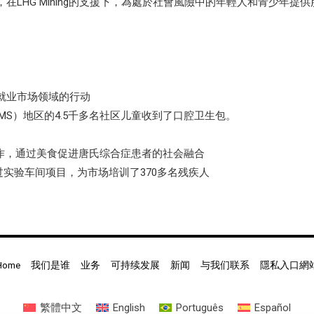
家非營利性機構，在LHG Mining的支援下，為處於社會風險中的年輕人和青少年提
和就业市场领域的行动
s/MS）地区的4.5千多名社区儿童收到了口腔卫生包。
iais）合作，通过美食促进唐氏综合症患者的社会融合
过实验车间项目，为市场培训了370多名残疾人
Home
我们是谁
业务
可持续发展
新闻
与我们联系
隱私入口網
繁體中文
English
Português
Español