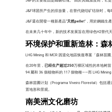
J&F的主要產品是鐵礦石塊。 由於其鐵濃度高，它
J&F球团所产生的排放量，在替代烧结矿结块时，每
J&F還在開發一種新產品
“
天然pelle
t”，用於鋼鐵生
在未来几十年中，新的技术发展旨在用绿色H2替代
环境保护和重新造林：森
LHG Mining 和 MCR 因退化地區恢復專案
在20年里，
已经生产超过250
万棵区域性的本地树苗 
94 屬和 36 個植物科的 117 個物種——而 LHG 
森林苗圃计划（Programa Viveiro Flo
置地形和景观。
南美洲文化磨坊