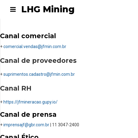
LHG Mining
Canal comercial
+
comercial.vendas@jfmin.com.br
Canal de proveedores
+
suprimentos.cadastro@jfmin.
com.br
Canal RH
+
https://jfmineracao.gupy.io/
Canal de prensa
+
imprensajf@gbr.com.br
| 11 3047-2400
Canal Ético