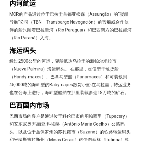
内河航运
MCR的产品通过位于巴拉圭首都亚松森（Assunção）的“驳船
导航”公司（TBN – Transbarge Navegación）的驳船或合作伙
伴的船只顺着巴拉圭河（Rio Paraguai）和巴西南方的巴拉那河
（Rio Paraná）入海。
海运码头
经过2500公里的河运，驳船抵达乌拉圭的新帕尔米拉市
（Nueva Palmira）海运码头。 在那里，灵便型干散货船
（Handy-maxes）、巴拿马型船（Panamaxes）和可装载到
45,000吨的海岬型的Baby-capes散货小船 在乌拉圭，转运业务
也在公海上进行，海岬型船舶在那里装载多达18万吨的矿石。
巴西国内市场
巴西市场的客户是通过位于科伦巴市的图帕西里（Tupacery）
和安东尼奥·玛丽亚·科埃略（Antônio Maria Coelho）公路码
头，以及位于圣保罗州的苏扎诺市（Suzano）的铁路转运码头
和米纳斯吉拉斯州（Minas Gerais）的伊图廷格（Itutinga）铁