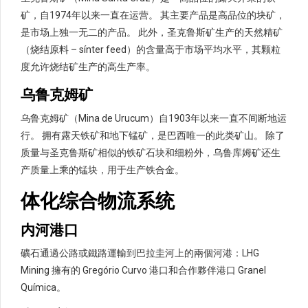
矿，自1974年以来一直在运营。 其主要产品是高品位的块矿，
是市场上独一无二的产品。 此外，圣克鲁斯矿生产的天然精矿
（烧结原料 – sínter feed）的含量高于市场平均水平，其颗粒
度允许烧结矿生产的高生产率。
乌鲁克姆矿
乌鲁克姆矿（Mina de Urucum）自1903年以来一直不间断地运
行。 拥有露天铁矿和地下锰矿，是巴西唯一的此类矿山。 除了
质量与圣克鲁斯矿相似的铁矿石块和细粉外，乌鲁库姆矿还生
产质量上乘的锰块，用于生产铁合金。
体化综合物流系统
内河港口
礦石通過公路或鐵路運輸到巴拉圭河上的兩個河港：LHG
Mining 擁有的 Gregório Curvo 港口和合作夥伴港口 Granel
Química。