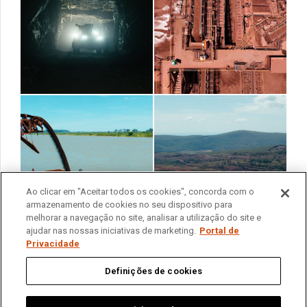
Ao clicar em "Aceitar todos os cookies", concorda com o
armazenamento de cookies no seu dispositivo para
melhorar a navegação no site, analisar a utilização do site e
ajudar nas nossas iniciativas de marketing.
Portal de
Privacidade
Home
我们是谁
业务
可持续发展
新闻
与我们联系
隱私入口網站
Definições de cookies