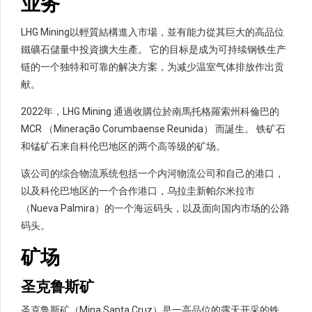
业务
LHG Mining以輕質結構進入市場，並有能力從其巨大的高品位
鐵礦石儲量中投資擴大生產。 它的目标是成为可持续钢铁生产
链的一个独特和可靠的解决方案，为减少温室气体排放作出贡
献。
2022年，LHG Mining 通過收購位於南馬托格羅索州科倫巴的
MCR （Mineração Corumbaense Reunida） 而誕生。 铁矿石
和锰矿石来自科伦巴地区的两个高等级的矿场。
该公司的综合物流系统包括一个内河物流公司和自己的港口，
以及科伦巴地区的一个合作港口，乌拉圭新帕尔米拉市
（Nueva Palmira）的一个海运码头，以及面向国内市场的公路
码头。
矿场
圣克鲁斯矿
圣克鲁斯矿（Mina Santa Cruz）是一高品位的露天开采的铁