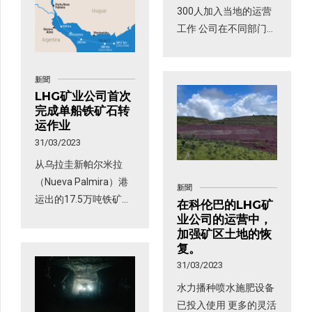
Assenheimer 是採礦法
300人加入当地的运营
專家，他與該領域超過
工作 公司在不同部门提
15 位專家一起討 […]
供许多岗位 为操作和技
术职位提供培训和福利
新聞
科伦巴市有12万居民，
LHG矿业公司首次
是该地区的一个发展中
完成单船铁矿石转
心。 Corumbá – LHG
运作业
Mining宣 […]
31/03/2023
从乌拉圭新帕尔米拉
（Nueva Palmira）港
新聞
运出的17.5万吨铁矿石
在科伦巴的LHG矿
本周由一艘海岬型船运
业公司的运营中，
加强矿区土地的恢
抵中国 目标是每个月进
复。
行两次这样的操作 约
31/03/2023
60万吨的铁矿石将出口
到世界各地 运费将降多
水力播种喷水施肥设备
达15% 乌拉圭 – […]
已投入使用 更多的灵活