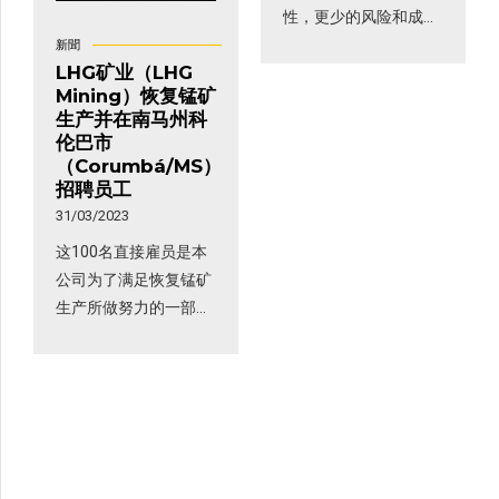
性，更少的风险和成本
是主要的区别 2023年
新聞
LHG矿业（LHG
将有超过11公顷的土地
Mining）恢复锰矿
得到恢复 科伦巴 – 支持
生产并在南马州科
可持续发展扩大矿区恢
伦巴市
复的最强大的设备刚刚
（Corumbá/MS）
抵达LHG公司在科伦巴
招聘员工
业务 […]
31/03/2023
这100名直接雇员是本
公司为了满足恢复锰矿
生产所做努力的一部
分，预计仅在2023年就
可达45万吨 80%提取的
锰矿石是颗粒状，品位
为42%，在全世界极为
罕见 生产合金钢和为高
炉加热是最常见的用途