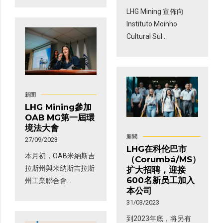
LHG Mining 宣佈向
續發展、生產和投資領
Instituto Moinho
域的主要舉措、戰略和
Cultural Sul
行動。 資產負債表也帶
Americano 捐贈
來了今年的目標。 可持
500,000 雷亞爾，該研
續發展議程是礦業公司
究所每年為科倫巴、拉
[…]
達里奧和玻利維亞地區
新聞
約 400 名處 […]
LHG Mining參加
OAB MG第一屆環
境法大會
新聞
27/09/2023
LHG在科伦巴市
本月初，OAB米納斯吉
（Corumbá/MS）
拉斯州與米納斯吉拉斯
扩大招聘，迎接
600名新员工加入
州工業聯合會
本公司
（FIEMG）合作推動了
31/03/2023
第一屆環境法大會。
LHG 礦業律師 Tagie
到2023年底，将另有