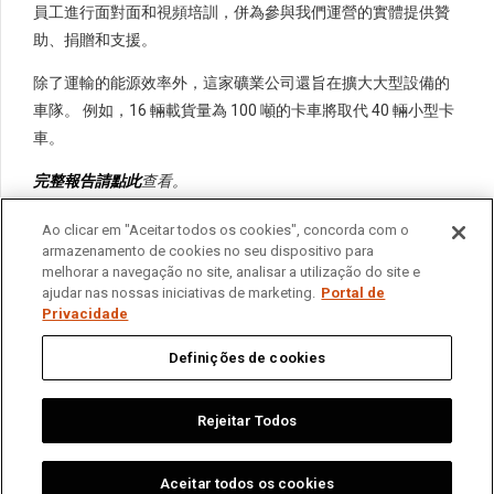
員工進行面對面和視頻培訓，併為參與我們運營的實體提供贊
助、捐贈和支援。
除了運輸的能源效率外，這家礦業公司還旨在擴大大型設備的
車隊。 例如，16 輛載貨量為 100 噸的卡車將取代 40 輛小型卡
車。
完整報告請點此
查看。
Ao clicar em "Aceitar todos os cookies", concorda com o
armazenamento de cookies no seu dispositivo para
melhorar a navegação no site, analisar a utilização do site e
ajudar nas nossas iniciativas de marketing.
Portal de
Privacidade
Home
我们是谁
业务
可持续发展
新闻
与我们联系
隱私入口網站
Definições de cookies
繁體中文
English
Português
Español
Rejeitar Todos
Aceitar todos os cookies