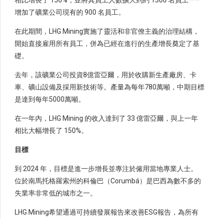
相比增長了 156%，並將其員工人數擴大到約 1300 名員工——
增加了礦業公司現有的 900 名員工。
在此期間，LHG Mining實施了靈活和非官僚主義的治理結構，
開始直接雇用所有員工，併為已經在進行的生產增長奠定了基
礎。
去年，該礦業公司投資8億雷亞爾，用於收購新生產廠房、卡
車、礦山設備及採用新技術等。產量為每年780萬噸，中期目標
是達到每年5000萬噸。
在一年內，LHG Mining 的收入達到了 33 億雷亞爾，與上一年
相比大幅增長了 150%。
目標
到 2024 年，目標是進一步增長並專注於僱用當地專業人士。
位於南馬托格羅索州的科倫巴（Corumbá）是巴西為數不多的
失業率非常低的城市之一。
LHG Mining希望通過可持續發展報告來改善ESG報告，為所有