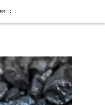
繁體中文
glish
rtuguês
pañol