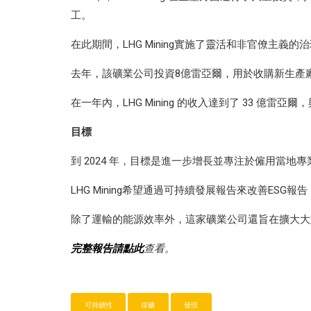
工。
在此期間，LHG Mining實施了靈活和非官僚主
去年，該礦業公司投資8億雷亞爾，用於收購新生產廠
在一年內，LHG Mining 的收入達到了 33 億雷亞
目標
到 2024 年，目標是進一步增長並專注於僱用當地
LHG Mining希望通過可持續發展報告來改善E
除了運輸的能源效率外，這家礦業公司還旨在擴大大型設備
完整報告請點此
查看。
可持續性
採礦
發現