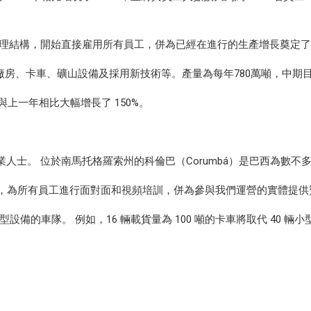
義的治理結構，開始直接雇用所有員工，併為已經在進行的生產增長奠定
房、卡車、礦山設備及採用新技術等。產量為每年780萬噸，中期目標
爾，與上一年相比大幅增長了 150%。
專業人士。 位於南馬托格羅索州的科倫巴（Corumbá）是巴西為數
SG報告，為所有員工進行面對面和視頻培訓，併為參與我們運營的實體提
的車隊。 例如，16 輛載貨量為 100 噸的卡車將取代 40 輛小