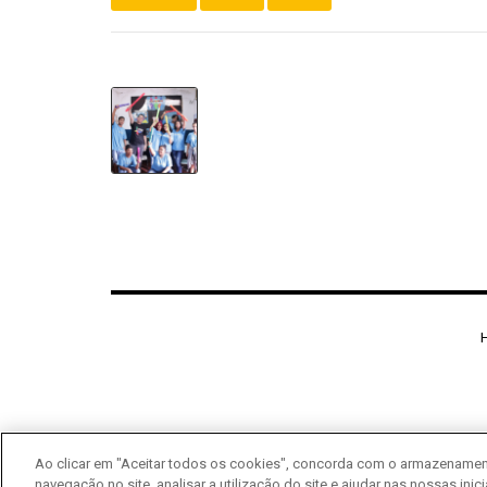
PREVIOUS
LHG Mining 為位
州）的 Instituto Moinh
Americano 贊助了 50
Ao clicar em "Aceitar todos os cookies", concorda com o armazenament
navegação no site, analisar a utilização do site e ajudar nas nossas inic