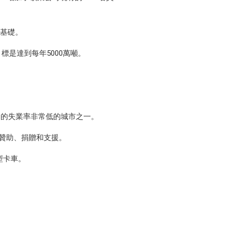
了基礎。
是達到每年5000萬噸。
不多的失業率非常低的城市之一。
供贊助、捐贈和支援。
型卡車。